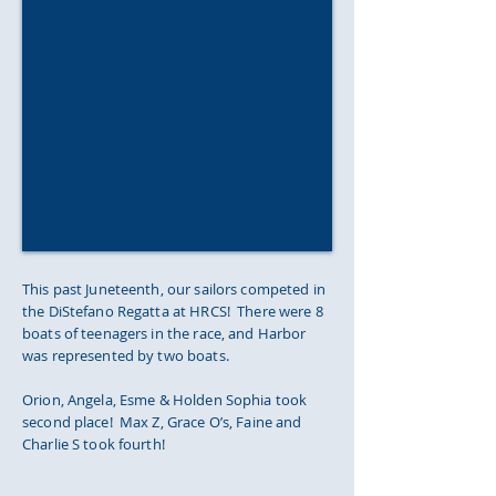
This past Juneteenth, our sailors competed in
the DiStefano Regatta at HRCS! There were 8
boats of teenagers in the race, and Harbor
was represented by two boats.
Orion, Angela, Esme & Holden Sophia took
second place! Max Z, Grace O’s, Faine and
Charlie S took fourth!