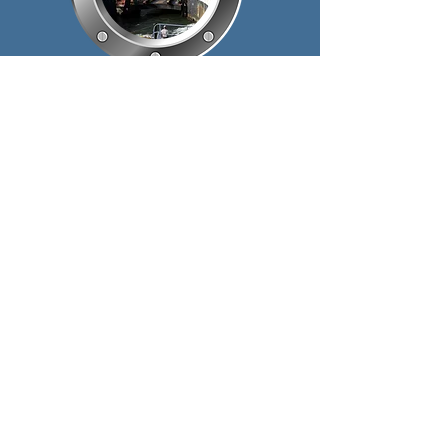
Encuentre información esencial
sobre los procedimientos,
calificaciones, clases de Harbor
School, así como las formas de
participar en la comunidad de
Harbor School en la
sección
Familias
de nuestro sitio web.
CONTÁCTENOS
Nombre de pila
*
Apellido