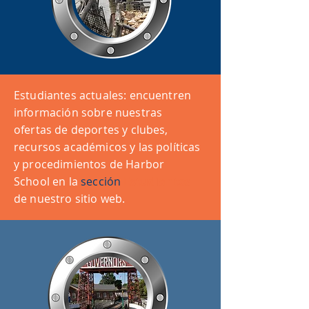
Estudiantes actuales: encuentren
información sobre nuestras
ofertas de deportes y clubes,
recursos académicos y las políticas
y procedimientos de Harbor
School en la
sección
Estudiantes
de nuestro sitio web.