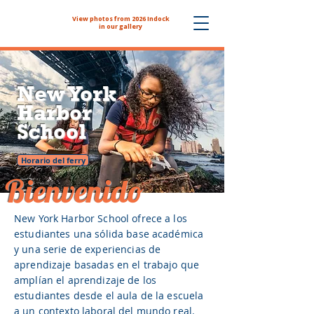
View photos from 2026 Indock
The NYHS School Store is now
in our gallery
New York
Harbor
School
Horario del ferry
Bienvenido
New York Harbor School ofrece a los
estudiantes una sólida base académica
y una serie de experiencias de
aprendizaje basadas en el trabajo que
amplían el aprendizaje de los
estudiantes desde el aula de la escuela
a un contexto laboral del mundo real.