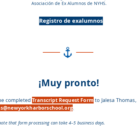
Asociación de Ex Alumnos de NYHS.
Registro de exalumnos
¡Muy pronto!
the completed
Transcript Request Form
to Jalesa Thomas,
s@newyorkharborschool.org
.
note that form processing can take 4–5 business days.