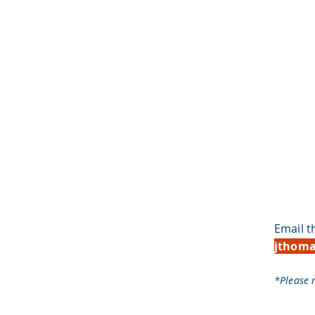
Email 
jthoma
*Please 