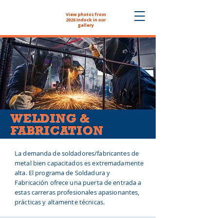
View photos from
The NYHS School
2026 Indock in our
Store is now open!
gallery
WELDING &
FABRICATION
La demanda de soldadores/fabricantes de
metal bien capacitados es extremadamente
alta. El programa de Soldadura y
Fabricación ofrece una puerta de entrada a
estas carreras profesionales apasionantes,
prácticas y altamente técnicas.