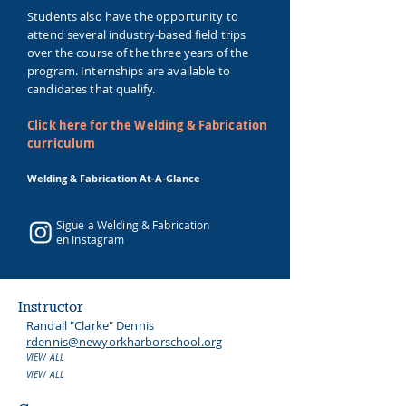
Students also have the opportunity to
attend several industry-based field trips
over the course of the three years of the
program. Internships are available to
candidates that qualify.
Click here for the Welding & Fabrication
curriculum
Welding & Fabrication At-A-Glance
Sigue a Welding & Fabrication
en Instagram
Instructor
Randall "Clarke" Dennis
rdennis@newyorkharborschool.org
VIEW ALL
VIEW ALL