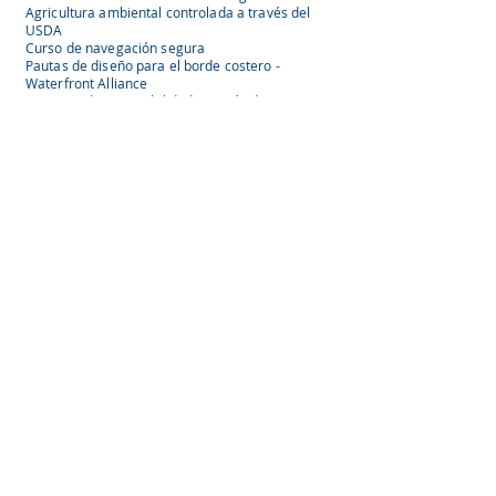
Agricultura ambiental controlada a través del
USDA
Curso de navegación segura
Pautas de diseño para el borde costero -
Waterfront Alliance
Becario de Sostenibilidad a través de NOCTI y
el Fondo de Educación Verde
Cumplimiento de MARPOL Asociación para la
Protección del Medio Marino de América del
Norte
EPA - Academia de Cuencas Hidrográficas
Agricultura ambiental controlada a través del
USDA
Curso de navegación segura
Pautas de diseño para el borde costero -
Waterfront Alliance
Manual del estudiante
Descripción del programa