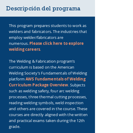
Descripción del programa
This program prepares students to work as
welders and fabricators. The industries that
employ welder/fabricators are
numerous.
Please click here to explore
welding careers
.
The Welding & Fabrication program’s
curriculum is based on the American
Welding Society’s Fundamentals of Welding
platform
AWS Fundamentals of Welding
Curriculum Package Overview
.
Subjects
such as welding safety, four arc welding
processes, three thermal cutting processes,
reading welding symbols, weld inspection
and others are covered in the course. These
courses are directly aligned with the written
and practical exams taken during the 12th
grade.